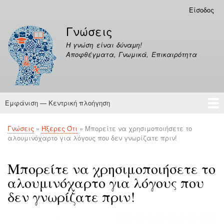
Παράκαμψη
Είσοδος
Μενού
προς
λογαριασμού
Γνώσεις
το
χρήστη
κυρίως
Η γνώση είναι δύναμη!
περιεχόμενο
Αποφθέγματα, Γνωμικά, Επικαιρότητα
Εμφάνιση — Κεντρική πλοήγηση
Κεντρική
πλοήγηση
Γνώσεις
Αποφθέγματα
Γνώσεις
Ήξερες Ότι
Μπορείτε να χρησιμοποιήσετε το
Breadcrumb
αλουμινόχαρτο για λόγους που δεν γνωρίζατε πριν!
Μπορείτε να χρησιμοποιήσετε το
αλουμινόχαρτο για λόγους που
δεν γνωρίζατε πριν!