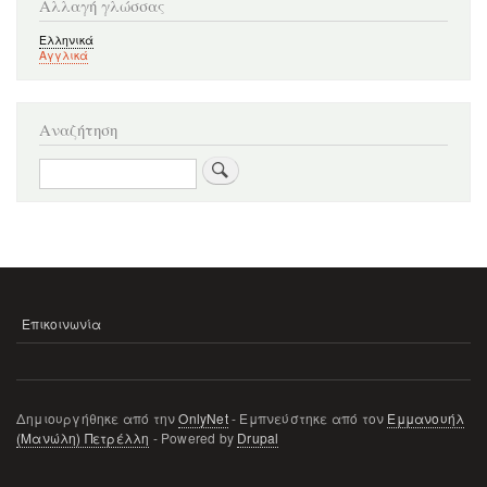
Αλλαγή γλώσσας
Ελληνικά
Αγγλικά
Αναζήτηση
Αναζήτηση
Επικοινωνία
ΜΕΝΟΎ
ΥΠΟΣΈΛΙΔΟΥ
Δημιουργήθηκε από την
OnlyNet
- Εμπνεύστηκε από τον
Εμμανουήλ
(Μανώλη) Πετρέλλη
- Powered by
Drupal